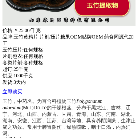
价格:
￥25.00
/千克
品牌:玉竹黄精片 片剂/压片糖果ODM贴牌OEM 药食同源代加
工
玉竹压片:任何规格
片剂包衣:任何规格
各类片剂:各种规格
起订:25千克
供应:1000千克
发货:3天内
立即购买
玉竹，中药名。为百合科植物玉竹
Polygo
natum
odoratum
(Mill.)Druce的干燥根茎。分布于黑龙江、吉林、辽
宁、河北、山西、内蒙古、甘肃、青海、山东、河南、湖北、
湖南、安徽、江西、江苏、台湾等地。具有养阴润燥，生津止
渴之功效。常用于肺胃阴伤，燥热咳嗽，咽干口渴，内热消
渴。